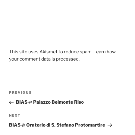
This site uses Akismet to reduce spam.
Learn how
your comment data is processed.
Post
Previous
PREVIOUS
navigation
Post
BIAS @ Palazzo Belmonte Riso
Next
NEXT
Post
BIAS @ Oratorio di S. Stefano Protomartire