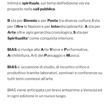
intima e
spirituale
, sul tema dell’edizione via via
proposto nella
call pubblica
.
B
sta per
Biennio
e per
Ponte
tra diverse culture,
I
sta
per O
ltre
le Nazioni e per
Inter
disciplinarita’,
A
sta per
Arte
oltre ogni gerarchia cronologica,
S
sta per
Spiritualita’
come conquista interiore.
BIAS
si rivolge alle
A
rte
V
isive e
P
erformative,
A
rchitettura, Arti del
P
aesaggio e
M
usica.
BIAS
e’ occasione di studio, di incontro critico e
produttivo tramite laboratori, seminari e conferenze su
tutti temi connessi all’arte.
BIAS viene anticipata con brevi anteprime a Venezia ed
in ogni edizione in un nuovo luogo.