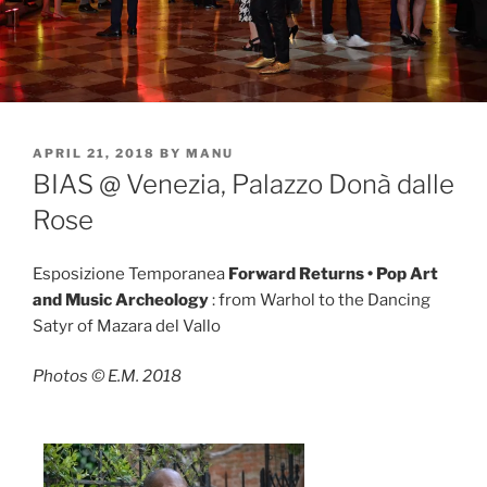
POSTED
APRIL 21, 2018
BY
MANU
ON
BIAS @ Venezia, Palazzo Donà dalle
Rose
Esposizione Temporanea
Forward Returns • Pop Art
and Music Archeology
: from Warhol to the Dancing
Satyr of Mazara del Vallo
Photos © E.M. 2018