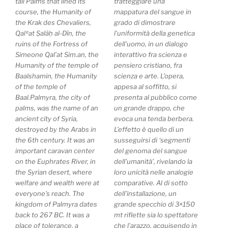
tall Palms that lined its
tratteggiare una
course, the Humanity of
mappatura del sangue in
the Krak des Chevaliers,
grado di dimostrare
Qalʿat Ṣalāḥ al-Dīn, the
l’uniformità della genetica
ruins of the Fortress of
dell’uomo, in un dialogo
Simeone Qal’at Sim.an, the
interattivo fra scienza e
Humanity of the temple of
pensiero cristiano, fra
Baalshamin, the Humanity
scienza e arte. L’opera,
of the temple of
appesa al soffitto, si
Baal.Palmyra, the city of
presenta al pubblico come
palms, was the name of an
un grande drappo, che
ancient city of Syria,
evoca una tenda berbera.
destroyed by the Arabs in
L’effetto è quello di un
the 6th century. It was an
susseguirsi di ‘segmenti
important caravan center
del genoma del sangue
on the Euphrates River, in
dell’umanità’, rivelando la
the Syrian desert, where
loro unicità nelle analogie
welfare and wealth were at
comparative. Al di sotto
everyone’s reach. The
dell’installazione, un
kingdom of Palmyra dates
grande specchio di 3×150
back to 267 BC. It was a
mt riflette sia lo spettatore
place of tolerance, a
che l’arazzo, acquisendo in