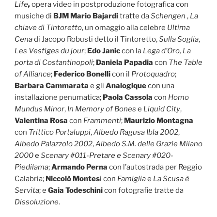
Life
,
opera video in postproduzione fotografica con
musiche di
BJM Mario Bajardi
tratte da
Schengen
,
La
chiave di Tintoretto
, un omaggio alla celebre
Ultima
Cena
di Jacopo Robusti detto il Tintoretto,
Sulla Soglia
,
Les Vestiges du jour
;
Edo Janic
con la
Lega d’Oro, La
porta di Costantinopoli
;
Daniela Papadia
con
The Table
of Alliance
;
Federico Bonelli
con il
Protoquadro
;
Barbara Cammarata
e gli
Analogique
con una
installazione penumatica;
Paola Cassola
con
Homo
Mundus Minor
,
In Memory of Bones
e
Liquid City
,
Valentina Rosa
con
Frammenti
;
Maurizio Montagna
con
Trittico Portaluppi
,
Albedo Ragusa Ibla 2002
,
Albedo Palazzolo 2002
,
Albedo S.M. delle Grazie Milano
2000
e
Scenary #011-Pretare e Scenary #020-
Piedilama
;
Armando Perna
con l’autostrada per Reggio
Calabria;
Niccolò Montes
i con
Famiglia
e
La Scusa è
Servita
; e
Gaia Todeschini
con fotografie tratte da
Dissoluzione
.