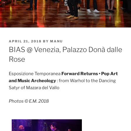
POSTED
APRIL 21, 2018
BY
MANU
ON
BIAS @ Venezia, Palazzo Donà dalle
Rose
Esposizione Temporanea
Forward Returns • Pop Art
and Music Archeology
: from Warhol to the Dancing
Satyr of Mazara del Vallo
Photos © E.M. 2018