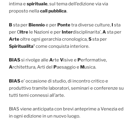
intima e
spirituale
, sul tema dell’edizione via via
proposto nella
call pubblica
.
B
sta per
Biennio
e per
Ponte
tra diverse culture,
I
sta
per O
ltre
le Nazioni e per
Inter
disciplinarita’,
A
sta per
Arte
oltre ogni gerarchia cronologica,
S
sta per
Spiritualita’
come conquista interiore.
BIAS
si rivolge alle
A
rte
V
isive e
P
erformative,
A
rchitettura, Arti del
P
aesaggio e
M
usica.
BIAS
e’ occasione di studio, di incontro critico e
produttivo tramite laboratori, seminari e conferenze su
tutti temi connessi all’arte.
BIAS viene anticipata con brevi anteprime a Venezia ed
in ogni edizione in un nuovo luogo.