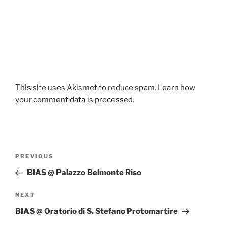
This site uses Akismet to reduce spam.
Learn how
your comment data is processed.
Post
Previous
PREVIOUS
navigation
Post
BIAS @ Palazzo Belmonte Riso
Next
NEXT
Post
BIAS @ Oratorio di S. Stefano Protomartire