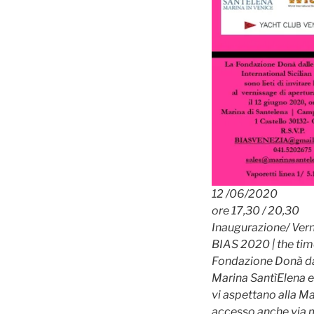
12 /06/2020
ore 17,30 / 20,30
Inaugurazione/ Ver
BIAS 2020 | the tim
Fondazione Donà dal
Marina SantìElena e
vi aspettano alla M
accesso anche via 