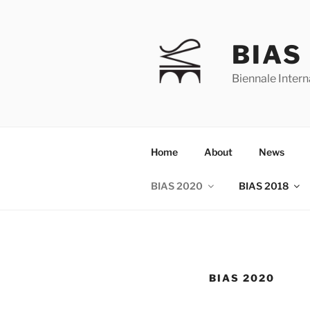
Skip
to
content
BIAS
Biennale Intern
Home
About
News
BIAS 2020
BIAS 2018
BIAS 2020