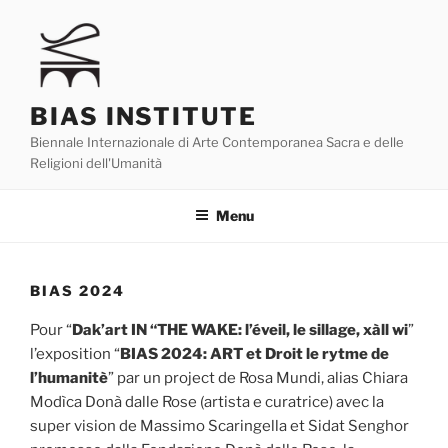
Skip
to
content
BIAS INSTITUTE
Biennale Internazionale di Arte Contemporanea Sacra e delle
Religioni dell'Umanità
Menu
BIAS 2024
Pour “
Dak’art IN “THE WAKE: l’éveil, le sillage, xàll wi
”
l’exposition “
BIAS 2024: ART et Droit le rytme de
l’humanitè
” par un project de Rosa Mundi, alias Chiara
Modìca Donà dalle Rose (artista e curatrice) avec la
super vision de Massimo Scaringella et Sidat Senghor