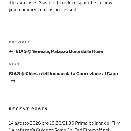
This site uses Akismet to reduce spam.
Learn how
your comment data is processed.
Post
Previous
PREVIOUS
navigation
Post
BIAS @ Venezia, Palazzo Donà dalle Rose
Next
NEXT
Post
BIAS @ Chiesa dell’Immacolata Concezione al Capo
RECENT POSTS
14 agosto 2026 ore 19,30/21,30 Prima Italiana del Film
” A refugee’s Guide to Rome ” di Ted Efremoff nel