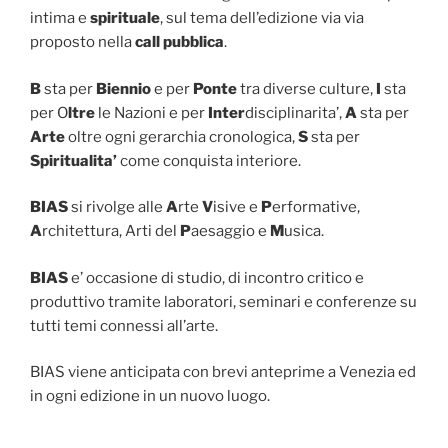
intima e
spirituale
, sul tema dell’edizione via via
proposto nella
call pubblica
.
B
sta per
Biennio
e per
Ponte
tra diverse culture,
I
sta
per O
ltre
le Nazioni e per
Inter
disciplinarita’,
A
sta per
Arte
oltre ogni gerarchia cronologica,
S
sta per
Spiritualita’
come conquista interiore.
BIAS
si rivolge alle
A
rte
V
isive e
P
erformative,
A
rchitettura, Arti del
P
aesaggio e
M
usica.
BIAS
e’ occasione di studio, di incontro critico e
produttivo tramite laboratori, seminari e conferenze su
tutti temi connessi all’arte.
BIAS viene anticipata con brevi anteprime a Venezia ed
in ogni edizione in un nuovo luogo.