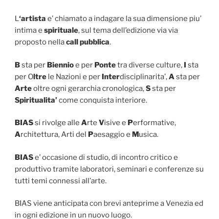
L
‘artista
e’ chiamato a indagare la sua dimensione piu’
intima e
spirituale
, sul tema dell’edizione via via
proposto nella
call pubblica
.
B
sta per
Biennio
e per
Ponte
tra diverse culture,
I
sta
per O
ltre
le Nazioni e per
Inter
disciplinarita’,
A
sta per
Arte
oltre ogni gerarchia cronologica,
S
sta per
Spiritualita’
come conquista interiore.
BIAS
si rivolge alle
A
rte
V
isive e
P
erformative,
A
rchitettura, Arti del
P
aesaggio e
M
usica.
BIAS
e’ occasione di studio, di incontro critico e
produttivo tramite laboratori, seminari e conferenze su
tutti temi connessi all’arte.
BIAS viene anticipata con brevi anteprime a Venezia ed
in ogni edizione in un nuovo luogo.