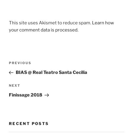
This site uses Akismet to reduce spam.
Learn how
your comment data is processed.
Post
Previous
PREVIOUS
navigation
Post
BIAS @ Real Teatro Santa Cecilia
Next
NEXT
Post
Finissage 2018
RECENT POSTS