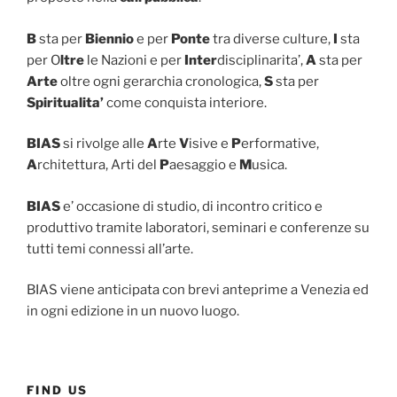
B
sta per
Biennio
e per
Ponte
tra diverse culture,
I
sta
per O
ltre
le Nazioni e per
Inter
disciplinarita’,
A
sta per
Arte
oltre ogni gerarchia cronologica,
S
sta per
Spiritualita’
come conquista interiore.
BIAS
si rivolge alle
A
rte
V
isive e
P
erformative,
A
rchitettura, Arti del
P
aesaggio e
M
usica.
BIAS
e’ occasione di studio, di incontro critico e
produttivo tramite laboratori, seminari e conferenze su
tutti temi connessi all’arte.
BIAS viene anticipata con brevi anteprime a Venezia ed
in ogni edizione in un nuovo luogo.
FIND US