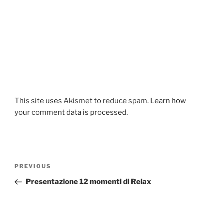
This site uses Akismet to reduce spam.
Learn how
your comment data is processed.
Post
Previous
PREVIOUS
navigation
Post
Presentazione 12 momenti di Relax