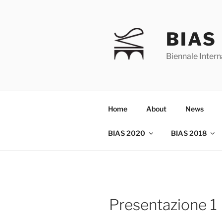
Skip
to
content
BIAS
Biennale Intern
Home
About
News
BIAS 2020
BIAS 2018
Presentazione 1