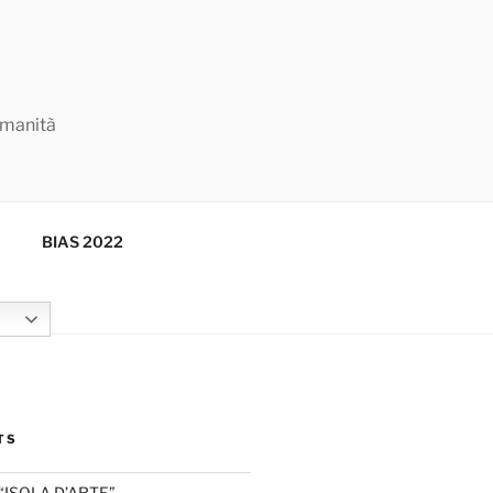
Umanità
BIAS 2022
TS
“ISOLA D’ARTE”