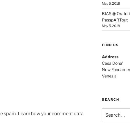
May 5, 2018
BIAS @ Oratorio
PasspARTout
May 5, 2018
FIND US
Address
Casa Dona'
New Fondamen
Venezia
SEARCH
Search
uce spam.
Learn how your comment data
for: