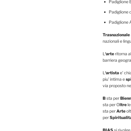
Padiglione 
Padiglione d
Padiglione 
Trasnazionale
nazionali e lingu
L
‘arte
ritorna a
barriera geogra
L
‘artista
e’ ch
piu’ intima e
sp
via proposto ne
B
sta per
Bienn
sta per O
ltre
le
sta per
Arte
olt
per
Spiritualit
BIAS
si rivolge