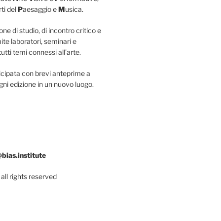
rti del
P
aesaggio e
M
usica.
ne di studio, di incontro critico e
ite laboratori, seminari e
tti temi connessi all’arte.
icipata con brevi anteprime a
gni edizione in un nuovo luogo.
@bias.institute
all rights reserved