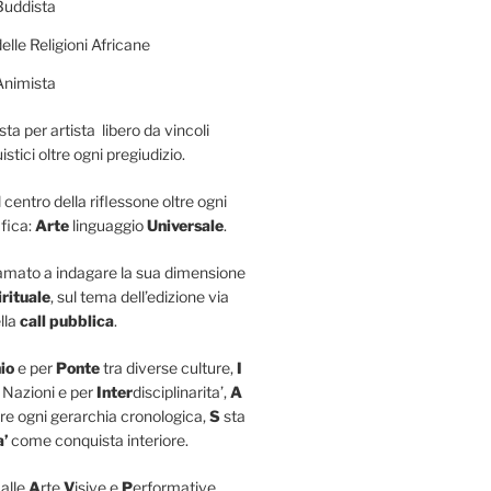
Buddista
elle Religioni Africane
Animista
sta per artista libero da vincoli
istici oltre ogni pregiudizio.
l centro della riflessone oltre ogni
fica:
Arte
linguaggio
Universale
.
iamato a indagare la sua dimensione
irituale
, sul tema dell’edizione via
lla
call pubblica
.
io
e per
Ponte
tra diverse culture,
I
 Nazioni e per
Inter
disciplinarita’,
A
re ogni gerarchia cronologica,
S
sta
a’
come conquista interiore.
 alle
A
rte
V
isive e
P
erformative,