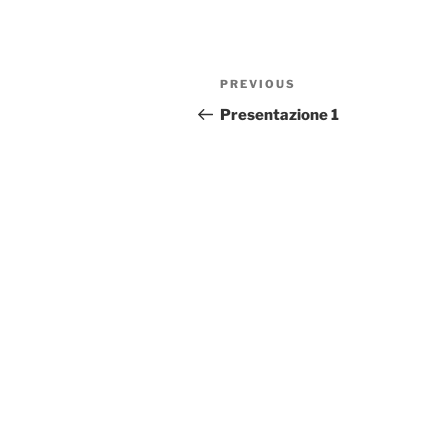
Post
Previous
PREVIOUS
navigation
Post
Presentazione 1