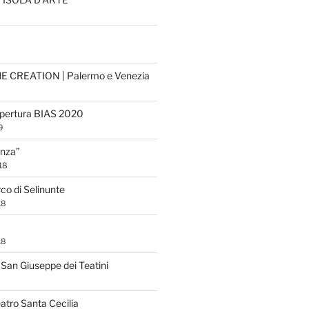
HE CREATION | Palermo e Venezia
apertura BIAS 2020
9
eanza”
18
rco di Selinunte
18
18
San Giuseppe dei Teatini
atro Santa Cecilia