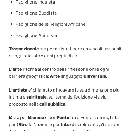
Padiglione Induista
Padiglione Buddista
Padiglione delle Religioni Africane
Padiglione Animista
Trasnazionale
sta per artista libero da vincoli nazionali
e linguistici oltre ogni pregiudizio.
L
‘arte
ritorna al centro della riflessone oltre ogni
barriera geografica:
Arte
linguaggio
Universale
.
L
‘artista
e’ chiamato a indagare la sua dimensione piu’
intima e
spirituale
, sul tema dell’edizione via via
proposto nella
call pubblica
.
B
sta per
Biennio
e per
Ponte
tra diverse culture,
I
sta
per O
ltre
le Nazioni e per
Inter
disciplinarita’,
A
sta per