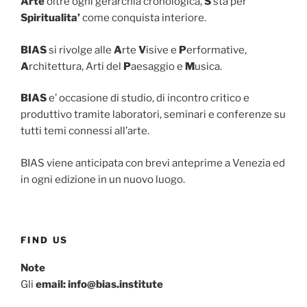
Arte
oltre ogni gerarchia cronologica,
S
sta per
Spiritualita’
come conquista interiore.
BIAS
si rivolge alle
A
rte
V
isive e
P
erformative,
A
rchitettura, Arti del
P
aesaggio e
M
usica.
BIAS
e’ occasione di studio, di incontro critico e
produttivo tramite laboratori, seminari e conferenze su
tutti temi connessi all’arte.
BIAS viene anticipata con brevi anteprime a Venezia ed
in ogni edizione in un nuovo luogo.
FIND US
Note
Gli
email: info@bias.institute