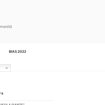
Umanità
BIAS 2022
TS
“ISOLA D’ARTE”