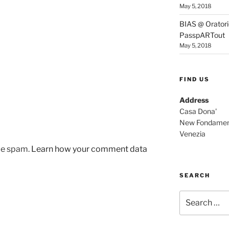
May 5, 2018
BIAS @ Oratorio
PasspARTout
May 5, 2018
FIND US
Address
Casa Dona'
New Fondamen
Venezia
uce spam.
Learn how your comment data
SEARCH
Search
for: