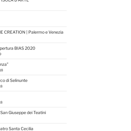
HE CREATION | Palermo e Venezia
apertura BIAS 2020
9
eanza”
18
rco di Selinunte
18
18
San Giuseppe dei Teatini
atro Santa Cecilia