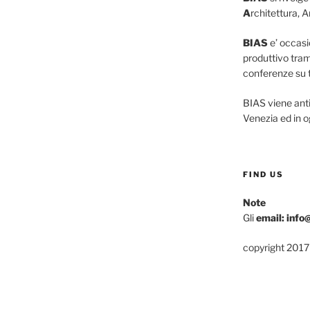
A
rchitettura, A
BIAS
e’ occasio
produttivo tram
conferenze su tu
BIAS viene ant
Venezia ed in o
FIND US
Note
Gli
email: info
copyright 2017 