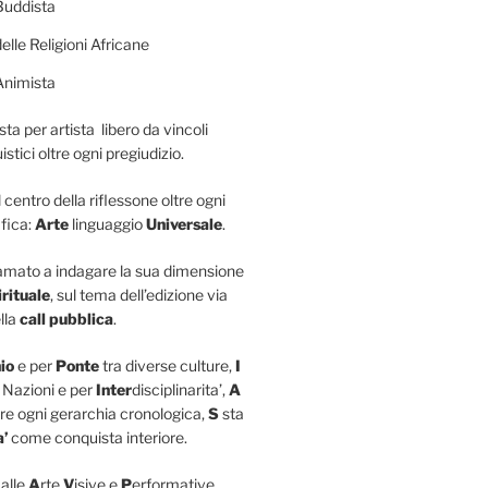
Buddista
elle Religioni Africane
Animista
sta per artista libero da vincoli
istici oltre ogni pregiudizio.
l centro della riflessone oltre ogni
fica:
Arte
linguaggio
Universale
.
iamato a indagare la sua dimensione
irituale
, sul tema dell’edizione via
lla
call pubblica
.
io
e per
Ponte
tra diverse culture,
I
 Nazioni e per
Inter
disciplinarita’,
A
re ogni gerarchia cronologica,
S
sta
a’
come conquista interiore.
 alle
A
rte
V
isive e
P
erformative,