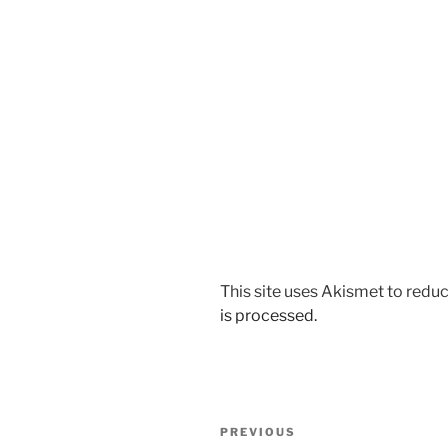
This site uses Akismet to red
is processed.
Post
Previous
PREVIOUS