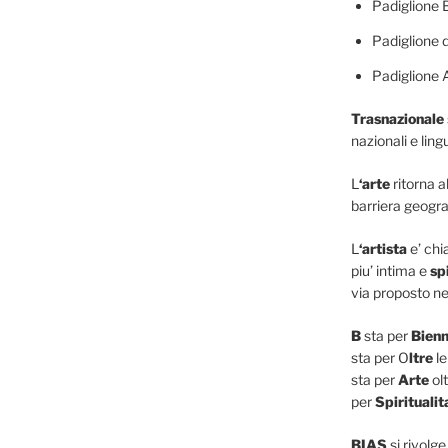
Padiglione 
Padiglione d
Padiglione 
Trasnazionale
nazionali e lingu
L
‘arte
ritorna a
barriera geogra
L
‘artista
e’ ch
piu’ intima e
sp
via proposto ne
B
sta per
Bienn
sta per O
ltre
le
sta per
Arte
olt
per
Spiritualit
BIAS
si rivolge