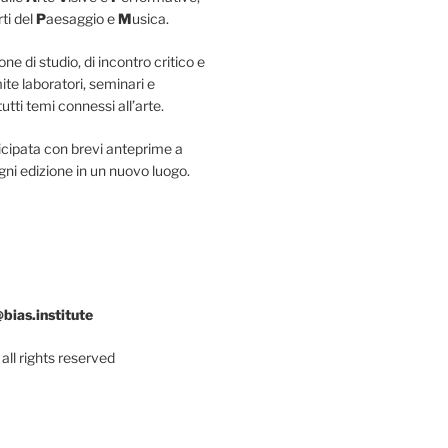
rti del
P
aesaggio e
M
usica.
ne di studio, di incontro critico e
ite laboratori, seminari e
tti temi connessi all’arte.
icipata con brevi anteprime a
gni edizione in un nuovo luogo.
@bias.institute
all rights reserved