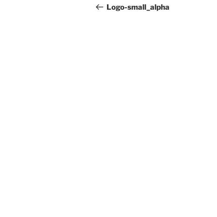
navigation
Post
Logo-small_alpha