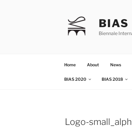
Skip
to
content
BIAS
Biennale Intern
Home
About
News
BIAS 2020
BIAS 2018
Logo-small_alph