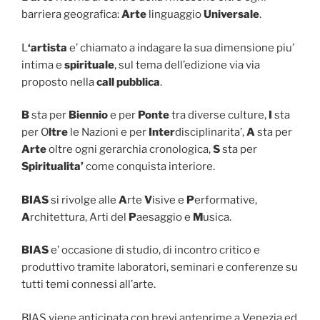
barriera geografica:
Arte
linguaggio
Universale
.
L
‘artista
e’ chiamato a indagare la sua dimensione piu’
intima e
spirituale
, sul tema dell’edizione via via
proposto nella
call pubblica
.
B
sta per
Biennio
e per
Ponte
tra diverse culture,
I
sta
per O
ltre
le Nazioni e per
Inter
disciplinarita’,
A
sta per
Arte
oltre ogni gerarchia cronologica,
S
sta per
Spiritualita’
come conquista interiore.
BIAS
si rivolge alle
A
rte
V
isive e
P
erformative,
A
rchitettura, Arti del
P
aesaggio e
M
usica.
BIAS
e’ occasione di studio, di incontro critico e
produttivo tramite laboratori, seminari e conferenze su
tutti temi connessi all’arte.
BIAS viene anticipata con brevi anteprime a Venezia ed