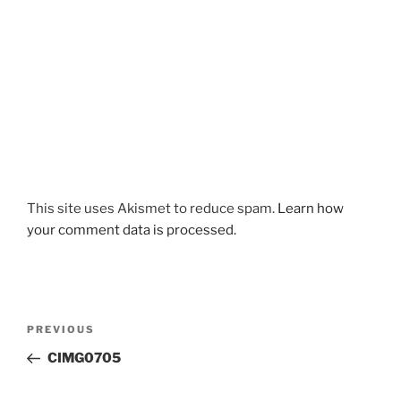
This site uses Akismet to reduce spam.
Learn how
your comment data is processed.
Post
Previous
PREVIOUS
navigation
Post
CIMG0705