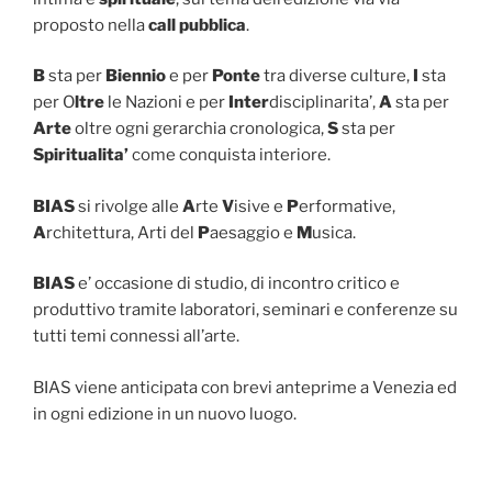
proposto nella
call pubblica
.
B
sta per
Biennio
e per
Ponte
tra diverse culture,
I
sta
per O
ltre
le Nazioni e per
Inter
disciplinarita’,
A
sta per
Arte
oltre ogni gerarchia cronologica,
S
sta per
Spiritualita’
come conquista interiore.
BIAS
si rivolge alle
A
rte
V
isive e
P
erformative,
A
rchitettura, Arti del
P
aesaggio e
M
usica.
BIAS
e’ occasione di studio, di incontro critico e
produttivo tramite laboratori, seminari e conferenze su
tutti temi connessi all’arte.
BIAS viene anticipata con brevi anteprime a Venezia ed
in ogni edizione in un nuovo luogo.