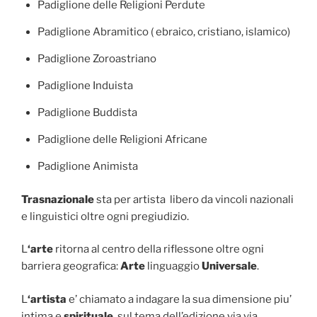
Padiglione delle Religioni Perdute
Padiglione Abramitico ( ebraico, cristiano, islamico)
Padiglione Zoroastriano
Padiglione Induista
Padiglione Buddista
Padiglione delle Religioni Africane
Padiglione Animista
Trasnazionale
sta per artista libero da vincoli nazionali
e linguistici oltre ogni pregiudizio.
L
‘arte
ritorna al centro della riflessone oltre ogni
barriera geografica:
Arte
linguaggio
Universale
.
L
‘artista
e’ chiamato a indagare la sua dimensione piu’
intima e
spirituale
, sul tema dell’edizione via via