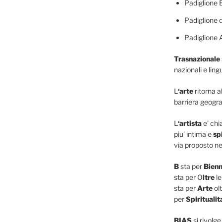
Padiglione 
Padiglione d
Padiglione 
Trasnazionale
nazionali e lingu
L
‘arte
ritorna a
barriera geogra
L
‘artista
e’ ch
piu’ intima e
sp
via proposto ne
B
sta per
Bienn
sta per O
ltre
le
sta per
Arte
olt
per
Spiritualit
BIAS
si rivolge