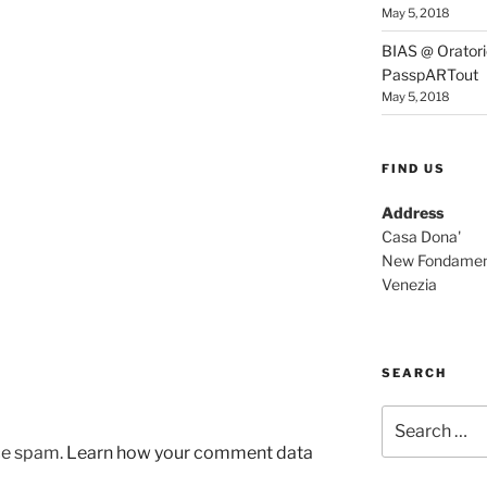
May 5, 2018
BIAS @ Oratorio
PasspARTout
May 5, 2018
FIND US
Address
Casa Dona'
New Fondamen
Venezia
SEARCH
Search
for:
uce spam.
Learn how your comment data