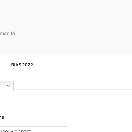
Umanità
BIAS 2022
TS
“ISOLA D’ARTE”