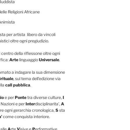
Buddista
elle Religioni Africane
Animista
sta per artista libero da vincoli
istici oltre ogni pregiudizio.
l centro della riflessone oltre ogni
fica:
Arte
linguaggio
Universale
.
iamato a indagare la sua dimensione
irituale
, sul tema dell’edizione via
lla
call pubblica
.
io
e per
Ponte
tra diverse culture,
I
 Nazioni e per
Inter
disciplinarita’,
A
re ogni gerarchia cronologica,
S
sta
a’
come conquista interiore.
 alle
A
rte
V
isive e
P
erformative,