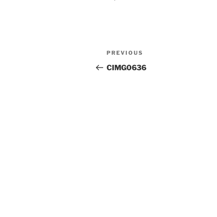
Post
Previous
PREVIOUS
navigation
Post
CIMG0636