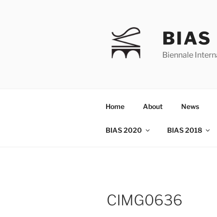
Skip
to
content
BIAS
Biennale Intern
Home
About
News
BIAS 2020
BIAS 2018
CIMG0636