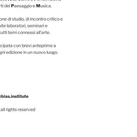
rti del
P
aesaggio e
M
usica.
ne di studio, di incontro critico e
ite laboratori, seminari e
tti temi connessi all’arte.
icipata con brevi anteprime a
gni edizione in un nuovo luogo.
@bias.institute
all rights reserved