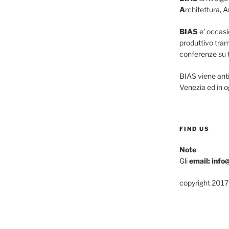
A
rchitettura, A
BIAS
e’ occasio
produttivo tram
conferenze su tu
BIAS viene ant
Venezia ed in o
FIND US
Note
Gli
email: info
copyright 2017 