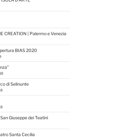
HE CREATION | Palermo e Venezia
apertura BIAS 2020
9
eanza”
18
rco di Selinunte
18
18
San Giuseppe dei Teatini
atro Santa Cecilia