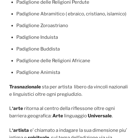
Padiglione delle Religioni Perdute
Padiglione Abramitico ( ebraico, cristiano, islamico)
Padiglione Zoroastriano
Padiglione Induista
Padiglione Buddista
Padiglione delle Religioni Africane
Padiglione Animista
Trasnazionale
sta per artista libero da vincoli nazionali
e linguistici oltre ogni pregiudizio.
L
‘arte
ritorna al centro della riflessone oltre ogni
barriera geografica:
Arte
linguaggio
Universale
.
L
‘artista
e’ chiamato a indagare la sua dimensione piu’
intima e
spirituale
, sul tema dell’edizione via via