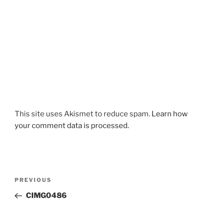
This site uses Akismet to reduce spam.
Learn how
your comment data is processed.
Post
Previous
PREVIOUS
navigation
Post
CIMG0486