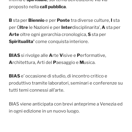
proposto nella
call pubblica
.
B
sta per
Biennio
e per
Ponte
tra diverse culture,
I
sta
per O
ltre
le Nazioni e per
Inter
disciplinarita’,
A
sta per
Arte
oltre ogni gerarchia cronologica,
S
sta per
Spiritualita’
come conquista interiore.
BIAS
si rivolge alle
A
rte
V
isive e
P
erformative,
A
rchitettura, Arti del
P
aesaggio e
M
usica.
BIAS
e’ occasione di studio, di incontro critico e
produttivo tramite laboratori, seminari e conferenze su
tutti temi connessi all’arte.
BIAS viene anticipata con brevi anteprime a Venezia ed
in ogni edizione in un nuovo luogo.