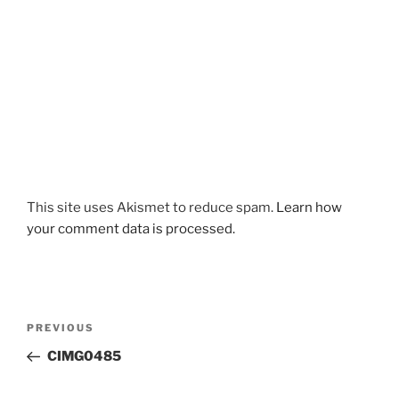
This site uses Akismet to reduce spam.
Learn how
your comment data is processed.
Post
Previous
PREVIOUS
navigation
Post
CIMG0485