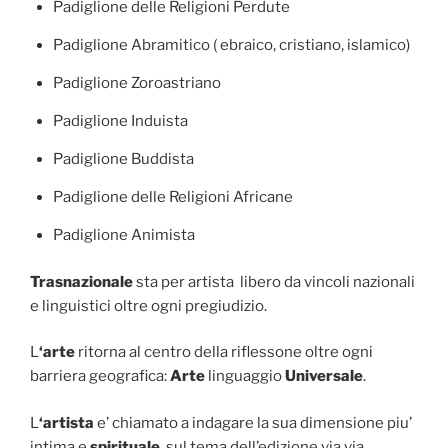
Padiglione delle Religioni Perdute
Padiglione Abramitico ( ebraico, cristiano, islamico)
Padiglione Zoroastriano
Padiglione Induista
Padiglione Buddista
Padiglione delle Religioni Africane
Padiglione Animista
Trasnazionale
sta per artista libero da vincoli nazionali
e linguistici oltre ogni pregiudizio.
L
‘arte
ritorna al centro della riflessone oltre ogni
barriera geografica:
Arte
linguaggio
Universale
.
L
‘artista
e’ chiamato a indagare la sua dimensione piu’
intima e
spirituale
, sul tema dell’edizione via via