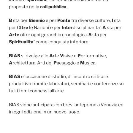
proposto nella
call pubblica
.
B
sta per
Biennio
e per
Ponte
tra diverse culture,
I
sta
per O
ltre
le Nazioni e per
Inter
disciplinarita’,
A
sta per
Arte
oltre ogni gerarchia cronologica,
S
sta per
Spiritualita’
come conquista interiore.
BIAS
si rivolge alle
A
rte
V
isive e
P
erformative,
A
rchitettura, Arti del
P
aesaggio e
M
usica.
BIAS
e’ occasione di studio, di incontro critico e
produttivo tramite laboratori, seminari e conferenze su
tutti temi connessi all’arte.
BIAS viene anticipata con brevi anteprime a Venezia ed
in ogni edizione in un nuovo luogo.