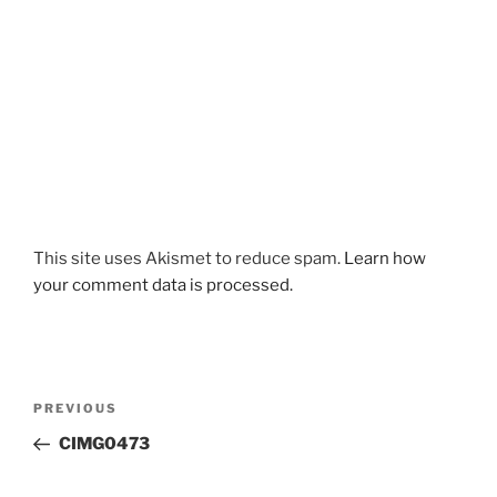
This site uses Akismet to reduce spam.
Learn how
your comment data is processed.
Post
Previous
PREVIOUS
navigation
Post
CIMG0473