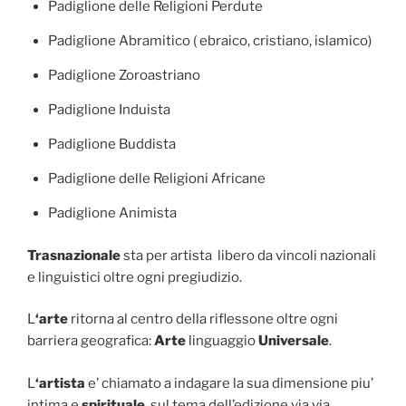
Padiglione delle Religioni Perdute
Padiglione Abramitico ( ebraico, cristiano, islamico)
Padiglione Zoroastriano
Padiglione Induista
Padiglione Buddista
Padiglione delle Religioni Africane
Padiglione Animista
Trasnazionale
sta per artista libero da vincoli nazionali
e linguistici oltre ogni pregiudizio.
L
‘arte
ritorna al centro della riflessone oltre ogni
barriera geografica:
Arte
linguaggio
Universale
.
L
‘artista
e’ chiamato a indagare la sua dimensione piu’
intima e
spirituale
, sul tema dell’edizione via via