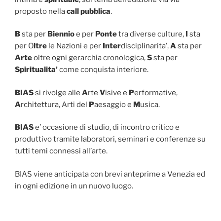
proposto nella
call pubblica
.
B
sta per
Biennio
e per
Ponte
tra diverse culture,
I
sta
per O
ltre
le Nazioni e per
Inter
disciplinarita’,
A
sta per
Arte
oltre ogni gerarchia cronologica,
S
sta per
Spiritualita’
come conquista interiore.
BIAS
si rivolge alle
A
rte
V
isive e
P
erformative,
A
rchitettura, Arti del
P
aesaggio e
M
usica.
BIAS
e’ occasione di studio, di incontro critico e
produttivo tramite laboratori, seminari e conferenze su
tutti temi connessi all’arte.
BIAS viene anticipata con brevi anteprime a Venezia ed
in ogni edizione in un nuovo luogo.