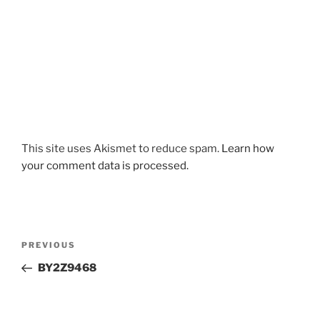
This site uses Akismet to reduce spam.
Learn how
your comment data is processed.
Post
Previous
PREVIOUS
navigation
Post
BY2Z9468