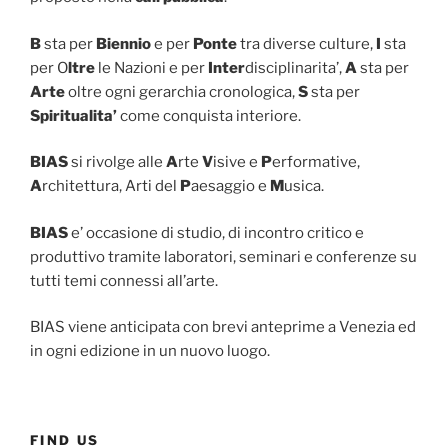
B
sta per
Biennio
e per
Ponte
tra diverse culture,
I
sta
per O
ltre
le Nazioni e per
Inter
disciplinarita’,
A
sta per
Arte
oltre ogni gerarchia cronologica,
S
sta per
Spiritualita’
come conquista interiore.
BIAS
si rivolge alle
A
rte
V
isive e
P
erformative,
A
rchitettura, Arti del
P
aesaggio e
M
usica.
BIAS
e’ occasione di studio, di incontro critico e
produttivo tramite laboratori, seminari e conferenze su
tutti temi connessi all’arte.
BIAS viene anticipata con brevi anteprime a Venezia ed
in ogni edizione in un nuovo luogo.
FIND US