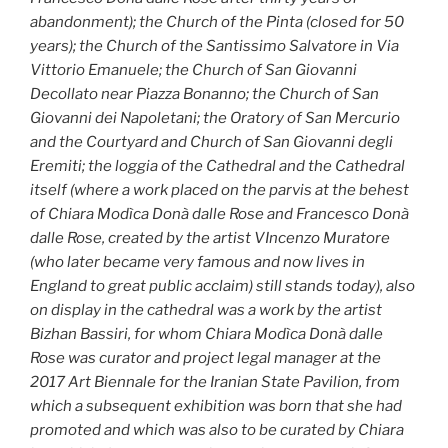
abandonment); the Church of the Pinta (closed for 50
years); the Church of the Santissimo Salvatore in Via
Vittorio Emanuele; the Church of San Giovanni
Decollato near Piazza Bonanno; the Church of San
Giovanni dei Napoletani; the Oratory of San Mercurio
and the Courtyard and Church of San Giovanni degli
Eremiti; the loggia of the Cathedral and the Cathedral
itself (where a work placed on the parvis at the behest
of Chiara Modìca Donà dalle Rose and Francesco Donà
dalle Rose, created by the artist VIncenzo Muratore
(who later became very famous and now lives in
England to great public acclaim) still stands today), also
on display in the cathedral was a work by the artist
Bizhan Bassiri, for whom Chiara Modìca Donà dalle
Rose was curator and project legal manager at the
2017 Art Biennale for the Iranian State Pavilion, from
which a subsequent exhibition was born that she had
promoted and which was also to be curated by Chiara