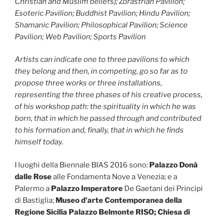
Christian and Muslim beliefs); Zorastrian Pavilion;
Esoteric Pavilion; Buddhist Pavilion; Hindu Pavilion;
Shamanic Pavilion; Philosophical Pavilion; Science
Pavilion; Web Pavilion; Sports Pavilion
Artists can indicate one to three pavilions to which
they belong and then, in competing, go so far as to
propose three works or three installations,
representing the three phases of his creative process,
of his workshop path: the spirituality in which he was
born, that in which he passed through and contributed
to his formation and, finally, that in which he finds
himself today.
I luoghi della Biennale BIAS 2016 sono:
Palazzo Donà
dalle Rose
alle Fondamenta Nove a Venezia; e a
Palermo a
Palazzo Imperatore
De Gaetani dei Principi
di Bastiglia;
Museo d’arte Contemporanea della
Regione Sicilia Palazzo Belmonte RISO;
Chiesa di