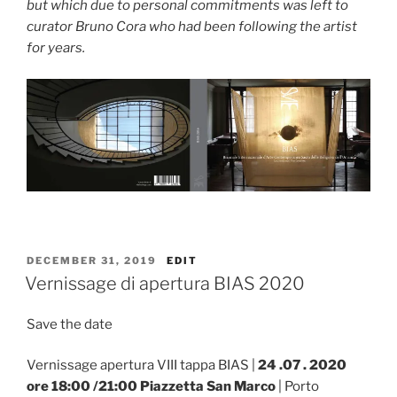
but which due to personal commitments was left to
curator Bruno Cora who had been following the artist
for years.
POSTED
“VERNISSAGE DI APERTURA B
DECEMBER 31, 2019
EDIT
ON
Vernissage di apertura BIAS 2020
Save the date
Vernissage apertura VIII tappa BIAS |
24 .07 . 2020
ore 18:00 /21:00 Piazzetta San Marco
| Porto