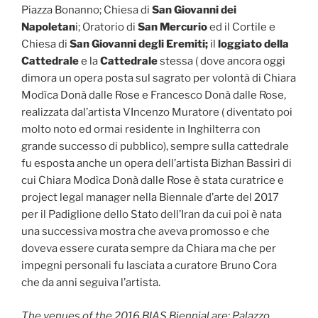
Piazza Bonanno; Chiesa di
San Giovanni dei
Napoletan
i; Oratorio di
San Mercurio
ed il Cortile e
Chiesa di
San Giovanni degli Eremiti;
il
loggiato della
Cattedrale
e la
Cattedrale
stessa ( dove ancora oggi
dimora un opera posta sul sagrato per volontà di Chiara
Modìca Donà dalle Rose e Francesco Donà dalle Rose,
realizzata dal’artista VIncenzo Muratore ( diventato poi
molto noto ed ormai residente in Inghilterra con
grande successo di pubblico), sempre sulla cattedrale
fu esposta anche un opera dell’artista Bizhan Bassiri di
cui Chiara Modìca Donà dalle Rose è stata curatrice e
project legal manager nella Biennale d’arte del 2017
per il Padiglione dello Stato dell’Iran da cui poi è nata
una successiva mostra che aveva promosso e che
doveva essere curata sempre da Chiara ma che per
impegni personali fu lasciata a curatore Bruno Cora
che da anni seguiva l’artista.
The venues of the 2016 BIAS Biennial are: Palazzo