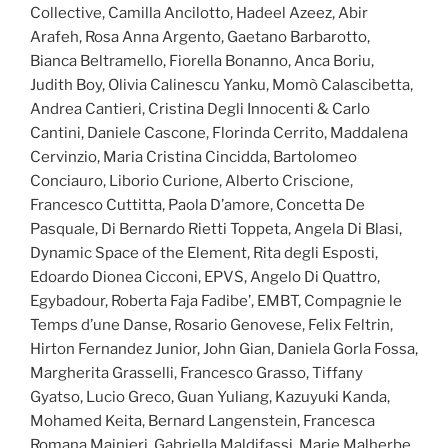
Collective, Camilla Ancilotto, Hadeel Azeez, Abir
Arafeh, Rosa Anna Argento, Gaetano Barbarotto,
Bianca Beltramello, Fiorella Bonanno, Anca Boriu,
Judith Boy, Olivia Calinescu Yanku, Momò Calascibetta,
Andrea Cantieri, Cristina Degli Innocenti & Carlo
Cantini, Daniele Cascone, Florinda Cerrito, Maddalena
Cervinzio, Maria Cristina Cincidda, Bartolomeo
Conciauro, Liborio Curione, Alberto Criscione,
Francesco Cuttitta, Paola D’amore, Concetta De
Pasquale, Di Bernardo Rietti Toppeta, Angela Di Blasi,
Dynamic Space of the Element, Rita degli Esposti,
Edoardo Dionea Cicconi, EPVS, Angelo Di Quattro,
Egybadour, Roberta Faja Fadibe’, EMBT, Compagnie le
Temps d’une Danse, Rosario Genovese, Felix Feltrin,
Hirton Fernandez Junior, John Gian, Daniela Gorla Fossa,
Margherita Grasselli, Francesco Grasso, Tiffany
Gyatso, Lucio Greco, Guan Yuliang, Kazuyuki Kanda,
Mohamed Keita, Bernard Langenstein, Francesca
Romana Mainieri, Gabriella Maldifassi, Marie Malherbe,