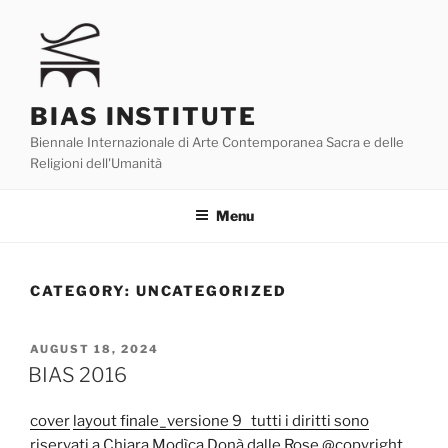
Skip
to
content
BIAS INSTITUTE
Biennale Internazionale di Arte Contemporanea Sacra e delle
Religioni dell'Umanità
Menu
CATEGORY:
UNCATEGORIZED
POSTED
AUGUST 18, 2024
ON
BIAS 2016
cover
layout finale_versione 9 tutti i diritti sono
riservati a Chiara Modìca Donà dalle Rose @copyright,