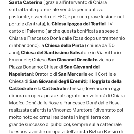
Santa Caterina
( grazie all’intervento di Chiara
sottratta alla potenziale vendita per inutilizzo
pastorale, essendo del FEC, e per una grave lesione nel
portale d’entrata), la
Chiesa Ipogea dei Teatini
, IV
canto di Palermo ( anche questa bonificata a spese di
Chiara e Francesco Donà dalle Rose dopo un trentennio
di abbandono); la
Chiesa della Pinta
( chiusa da ’50
anni);
Chiesa del Santissimo Salva
tore in Via Vittorio
Emanuele; Chiesa
San Giovanni Decollato
vicino a
Piazza Bonanno; Chiesa di
San Giovanni dei
Napoletan
i; Oratorio di
San Mercurio
ed il Cortile e
Chiesa di
San Giovanni degli Eremiti;
il
loggiato della
Cattedrale
e la
Cattedrale
stessa ( dove ancora oggi
dimora un opera posta sul sagrato per volontà di Chiara
Modìca Donà dalle Rose e Francesco Donà dalle Rose,
realizzata dal’artista VIncenzo Muratore ( diventato poi
molto noto ed ormai residente in Inghilterra con
grande successo di pubblico), sempre sulla cattedrale
fu esposta anche un opera dell’artista Bizhan Bassiri di