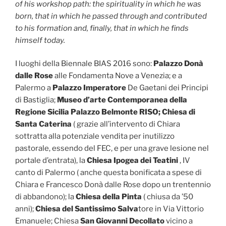
of his workshop path: the spirituality in which he was
born, that in which he passed through and contributed
to his formation and, finally, that in which he finds
himself today.
I luoghi della Biennale BIAS 2016 sono:
Palazzo Donà
dalle Rose
alle Fondamenta Nove a Venezia; e a
Palermo a
Palazzo Imperatore
De Gaetani dei Principi
di Bastiglia;
Museo d’arte Contemporanea della
Regione Sicilia Palazzo Belmonte RISO;
Chiesa di
Santa Caterina
( grazie all’intervento di Chiara
sottratta alla potenziale vendita per inutilizzo
pastorale, essendo del FEC, e per una grave lesione nel
portale d’entrata), la
Chiesa Ipogea dei Teatini
, IV
canto di Palermo ( anche questa bonificata a spese di
Chiara e Francesco Donà dalle Rose dopo un trentennio
di abbandono); la
Chiesa della Pinta
( chiusa da ’50
anni);
Chiesa del Santissimo Salva
tore in Via Vittorio
Emanuele; Chiesa
San Giovanni Decollato
vicino a