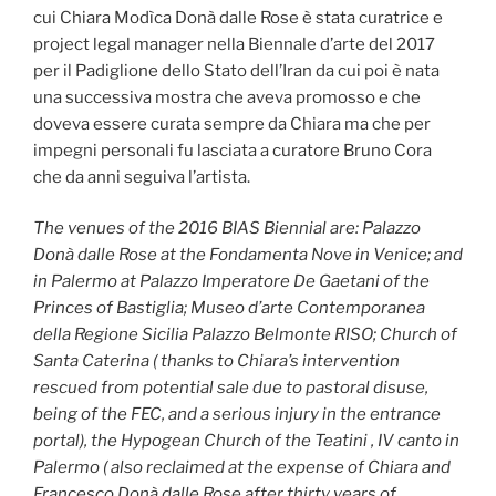
cui Chiara Modìca Donà dalle Rose è stata curatrice e
project legal manager nella Biennale d’arte del 2017
per il Padiglione dello Stato dell’Iran da cui poi è nata
una successiva mostra che aveva promosso e che
doveva essere curata sempre da Chiara ma che per
impegni personali fu lasciata a curatore Bruno Cora
che da anni seguiva l’artista.
The venues of the 2016 BIAS Biennial are: Palazzo
Donà dalle Rose at the Fondamenta Nove in Venice; and
in Palermo at Palazzo Imperatore De Gaetani of the
Princes of Bastiglia; Museo d’arte Contemporanea
della Regione Sicilia Palazzo Belmonte RISO;
Church of
Santa Caterina ( thanks to Chiara’s intervention
rescued from potential sale due to pastoral disuse,
being of the FEC, and a serious injury in the entrance
portal), the Hypogean Church of the Teatini , IV canto in
Palermo ( also reclaimed at the expense of Chiara and
Francesco Donà dalle Rose after thirty years of