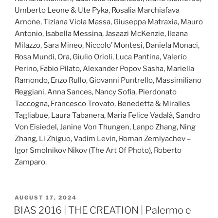
Umberto Leone & Ute Pyka, Rosalia Marchiafava
Arnone, Tiziana Viola Massa, Giuseppa Matraxia, Mauro
Antonio, Isabella Messina, Jasaazi McKenzie, Ileana
Milazzo, Sara Mineo, Niccolo’ Montesi, Daniela Monaci,
Rosa Mundi, Ora, Giulio Orioli, Luca Pantina, Valerio
Perino, Fabio Pilato, Alexander Popov Sasha, Mariella
Ramondo, Enzo Rullo, Giovanni Puntrello, Massimiliano
Reggiani, Anna Sances, Nancy Sofia, Pierdonato
Taccogna, Francesco Trovato, Benedetta & Miralles
Tagliabue, Laura Tabanera, Maria Felice Vadalà, Sandro
Von Eisiedel, Janine Von Thungen, Lanpo Zhang, Ning
Zhang, Li Zhiguo, Vadim Levin, Roman Zemlyachev –
Igor Smolnikov Nikov (The Art Of Photo), Roberto
Zamparo.
POSTED
AUGUST 17, 2024
ON
BIAS 2016 | THE CREATION | Palermo e