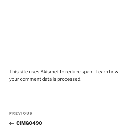
This site uses Akismet to reduce spam.
Learn how
your comment data is processed.
Post
Previous
PREVIOUS
navigation
Post
CIMG0490