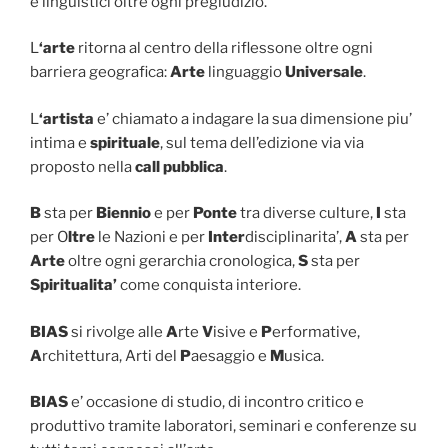
e linguistici oltre ogni pregiudizio.
L
‘arte
ritorna al centro della riflessone oltre ogni
barriera geografica:
Arte
linguaggio
Universale
.
L
‘artista
e’ chiamato a indagare la sua dimensione piu’
intima e
spirituale
, sul tema dell’edizione via via
proposto nella
call pubblica
.
B
sta per
Biennio
e per
Ponte
tra diverse culture,
I
sta
per O
ltre
le Nazioni e per
Inter
disciplinarita’,
A
sta per
Arte
oltre ogni gerarchia cronologica,
S
sta per
Spiritualita’
come conquista interiore.
BIAS
si rivolge alle
A
rte
V
isive e
P
erformative,
A
rchitettura, Arti del
P
aesaggio e
M
usica.
BIAS
e’ occasione di studio, di incontro critico e
produttivo tramite laboratori, seminari e conferenze su