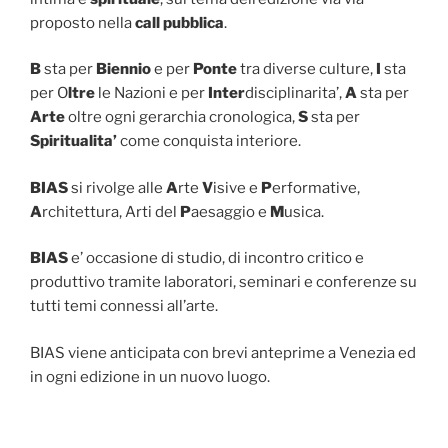
proposto nella
call pubblica
.
B
sta per
Biennio
e per
Ponte
tra diverse culture,
I
sta
per O
ltre
le Nazioni e per
Inter
disciplinarita’,
A
sta per
Arte
oltre ogni gerarchia cronologica,
S
sta per
Spiritualita’
come conquista interiore.
BIAS
si rivolge alle
A
rte
V
isive e
P
erformative,
A
rchitettura, Arti del
P
aesaggio e
M
usica.
BIAS
e’ occasione di studio, di incontro critico e
produttivo tramite laboratori, seminari e conferenze su
tutti temi connessi all’arte.
BIAS viene anticipata con brevi anteprime a Venezia ed
in ogni edizione in un nuovo luogo.