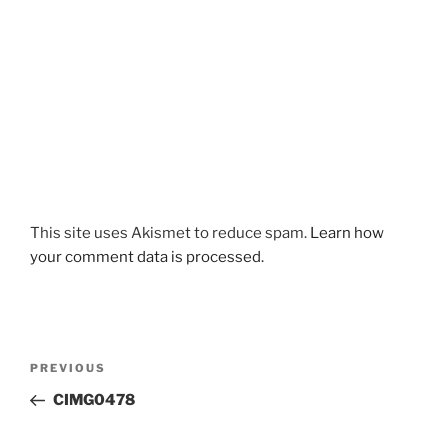
This site uses Akismet to reduce spam.
Learn how
your comment data is processed.
Post
Previous
PREVIOUS
navigation
Post
CIMG0478