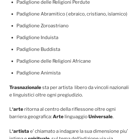
Padiglione delle Religioni Perdute
Padiglione Abramitico ( ebraico, cristiano, islamico)
Padiglione Zoroastriano
Padiglione Induista
Padiglione Buddista
Padiglione delle Religioni Africane
Padiglione Animista
Trasnazionale
sta per artista libero da vincoli nazionali
e linguistici oltre ogni pregiudizio.
L
‘arte
ritorna al centro della riflessone oltre ogni
barriera geografica:
Arte
linguaggio
Universale
.
L
‘artista
e’ chiamato a indagare la sua dimensione piu’
intima e
spirituale
, sul tema dell’edizione via via