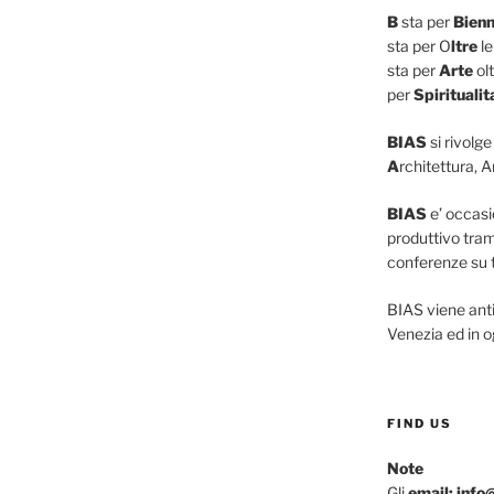
B
sta per
Bienn
sta per O
ltre
le
sta per
Arte
olt
per
Spiritualit
BIAS
si rivolge
A
rchitettura, A
BIAS
e’ occasio
produttivo tram
conferenze su tu
BIAS viene ant
Venezia ed in o
FIND US
Note
Gli
email: info