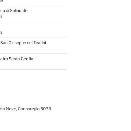
18
rco di Selinunte
18
18
San Giuseppe dei Teatini
atro Santa Cecilia
ta Nove, Cannaregio 5039