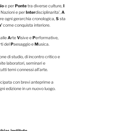
io
e per
Ponte
tra diverse culture,
I
 Nazioni e per
Inter
disciplinarita’,
A
re ogni gerarchia cronologica,
S
sta
a’
come conquista interiore.
 alle
A
rte
V
isive e
P
erformative,
rti del
P
aesaggio e
M
usica.
ne di studio, di incontro critico e
ite laboratori, seminari e
tti temi connessi all’arte.
icipata con brevi anteprime a
gni edizione in un nuovo luogo.
@bias.institute