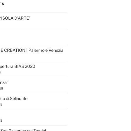
TS
“ISOLA D’ARTE”
HE CREATION | Palermo e Venezia
apertura BIAS 2020
9
eanza”
18
rco di Selinunte
18
18
San Giuseppe dei Teatini