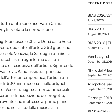
RECENT POS
BIAS 2026/27 
July 8, 2026
utti i diritti sono riservati a Chiara
BIAS 2016
ght, vietata la riproduzione
August 18, 2024
iugi Francesco e Chiara Donà dalle Rose
BIAS 2016 | T
nto dedicato all’arte a 360 gradi che
August 17, 2024
 isole Venezia, la Sardegna e la Sicilia,
Vernissage di 
à racchiusa in ogni forma d’arte a
December 31, 201
ta o di residenza dell’artista. Ripartendo
“Il Filo dell’All
Vasil’evič Kandinskij, tra i principali
September 27, 20
 dell’arte contemporanea, l’artista e la
di ‘600 anni mecenati nelle arti, nel
Acropoli del pa
 di Venezia, negli scambi commerciali
September 19, 20
 sei anni di incubazione del progetto,
Finissage 2018
un evento che mettesse al primo piano il
September 16, 20
e che nell’arte, dalla musica alla
BIAS @ Chiesa 