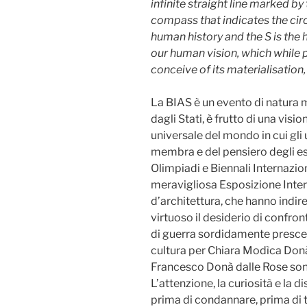
infinite straight line marked by t
compass that indicates the circ
human history and the S is the ha
our human vision, which while p
conceive of its materialisation
La BIAS è un evento di natura 
dagli Stati, è frutto di una vis
universale del mondo in cui gli u
membra e del pensiero degli es
Olimpiadi e Biennali Internaziona
meravigliosa Esposizione Intern
d’architettura, che hanno indi
virtuoso il desiderio di confron
di guerra sordidamente prescelto
cultura per Chiara Modìca Donà
Francesco Donà dalle Rose sono
L’attenzione, la curiosità e la d
prima di condannare, prima di t