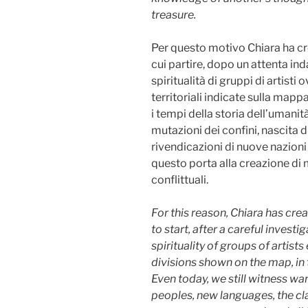
treasure.
Per questo motivo Chiara ha cre
cui partire, dopo un attenta ind
spiritualità di gruppi di artisti
territoriali indicate sulla mappa
i tempi della storia dell’umani
mutazioni dei confini, nascita d
rivendicazioni di nuove nazion
questo porta alla creazione di m
conflittuali.
For this reason, Chiara has cre
to start, after a careful investi
spirituality of groups of artists
divisions shown on the map, in 
Even today, we still witness wa
peoples, new languages, the cl