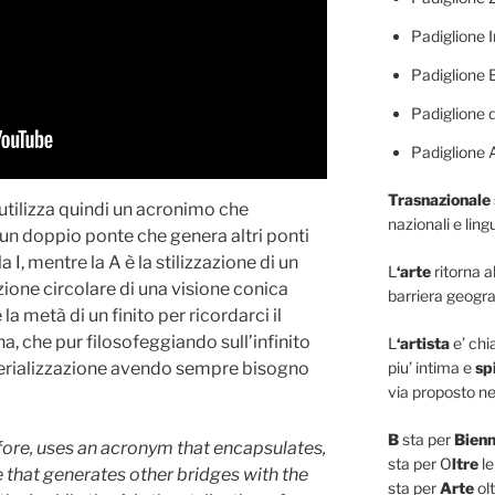
Padiglione I
Padiglione 
Padiglione d
Padiglione 
Trasnazionale
tilizza quindi un acronimo che
nazionali e lingu
, un doppio ponte che genera altri ponti
a I, mentre la A è la stilizzazione di un
L
‘arte
ritorna a
ione circolare di una visione conica
barriera geogra
 la metà di un finito per ricordarci il
a, che pur filosofeggiando sull’infinito
L
‘artista
e’ ch
terializzazione avendo sempre bisogno
piu’ intima e
sp
via proposto ne
B
sta per
Bienn
efore, uses an acronym that encapsulates,
sta per O
ltre
le
e that generates other bridges with the
sta per
Arte
olt