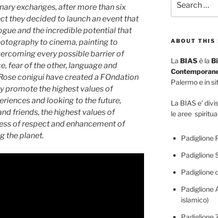
inary exchanges, after more than six
for:
ect they decided to launch an event that
ogue and the incredible potential that
hotography to cinema, painting to
ABOUT THIS 
overcoming every possible barrier of
La
BIAS
è la
Bi
e, fear of the other, language and
Contemporane
le Rose conigui have created a FOndation
Palermo e in siti
y promote the highest values of
riences and looking to the future,
La BIAS e’ divis
and friends, the highest values of
le aree spiritua
dless of respect and enhancement of
 the planet.
Padiglione F
Padiglione 
Padiglione d
Padiglione A
islamico)
Padiglione 