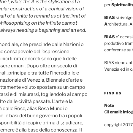
he I, while the A is the stylisation of a
per
Spiritualit
ular construction of a conical vision of
lf of a finite to remind us of the limit of
BIAS
si rivolge
hilosophising on the infinite cannot
A
rchitettura, A
, always needing a beginning and an end.
BIAS
e’ occasio
produttivo tram
mondiale, che prescinde dalle Nazioni o
conferenze su tu
ione consapevole dell’espressione
nici limiti concreti sono quelli delle
BIAS viene ant
sere umani. Dopo oltre un secolo di
Venezia ed in o
li, principale tra tutte l’incredibile e
azionale di Venezia, Biennale d’arte e
rettamente voluto spostare su un campo
FIND US
tarsi e di misurarsi, togliendolo al campo
 dalle civiltà passate. L’arte e la
Note
 dalle Rose, alias Rosa Mundi e
Gli
email: info
 le basi del buon governo tra i popoli.
isponibilità di capire prima di giudicare,
copyright 2017 
emere è alla base della conoscenza. Il