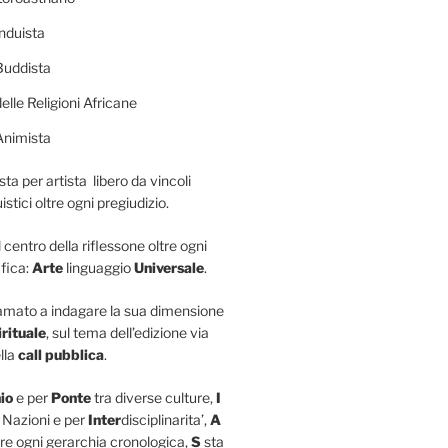
nduista
Buddista
elle Religioni Africane
Animista
sta per artista libero da vincoli
istici oltre ogni pregiudizio.
l centro della riflessone oltre ogni
fica:
Arte
linguaggio
Universale
.
iamato a indagare la sua dimensione
irituale
, sul tema dell’edizione via
lla
call pubblica
.
io
e per
Ponte
tra diverse culture,
I
 Nazioni e per
Inter
disciplinarita’,
A
re ogni gerarchia cronologica,
S
sta