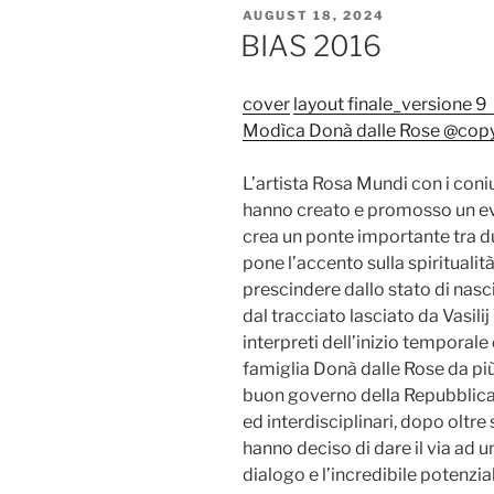
POSTED
AUGUST 18, 2024
ON
BIAS 2016
cover
layout finale_versione 9 t
Modìca Donà dalle Rose @copyri
L’artista Rosa Mundi con i con
hanno creato e promosso un eve
crea un ponte importante tra due
pone l’accento sulla spiritualit
prescindere dallo stato di nasci
dal tracciato lasciato da Vasilij 
interpreti dell’inizio temporale
famiglia Donà dalle Rose da più 
buon governo della Repubblica
ed interdisciplinari, dopo oltre
hanno deciso di dare il via ad 
dialogo e l’incredibile potenzial