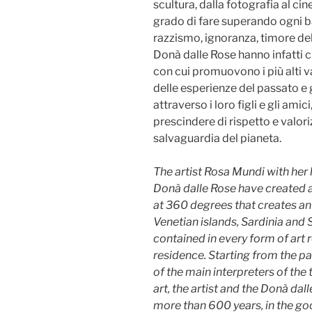
scultura, dalla fotografia al cine
grado di fare superando ogni ba
razzismo, ignoranza, timore dell’
Donà dalle Rose hanno infatti
con cui promuovono i più alti 
delle esperienze del passato e
attraverso i loro figli e gli amici,
prescindere di rispetto e valor
salvaguardia del pianeta.
The artist Rosa Mundi with he
Donà dalle Rose have created 
at 360 degrees that creates a
Venetian islands, Sardinia and S
contained in every form of art re
residence. Starting from the pat
of the main interpreters of th
art, the artist and the Donà dall
more than 600 years, in the go