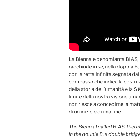
La Biennale denomianta BIAS, u
racchiude in sè, nella doppia B
con la retta infinita segnata dall
compasso che indica la costruz
della storia dell’umanità e la S è
limite della nostra visione uman
non riesce a concepirne la ma
di un inizio e di una fine.
The Biennial called BIAS, ther
in the double B, a double bridg