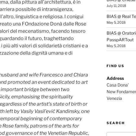
ma, dalla pittura all’architettura, è in
July 11, 2018
rriera possibile di intransigenza,
BIAS @ Real Te
altro, linguistica e religiosa. I conigui
May 5, 2018
 creato una FOndazione Donà dalle Rose
valori del mecenatismo, facendo tesoro
BIAS @ Oratorio
 guardando il futuro, traghettando
PasspARTout
 i più alti valori di solidarietà cristiani e a
May 5, 2018
izzazione della dignità umana e di
FIND US
r husband and wife Francesco and Chiara
Address
and promoted an event dedicated to art
Casa Dona'
n important bridge between two
New Fondamen
icily, emphasising the spirituality
Venezia
gardless of the artist’s state of birth or
h left by Vasily Vasil’evič Kandinsky, one
e temporal beginning of contemporary
SEARCH
e Rose family, patrons of the arts for
od governance of the Venetian Republic,
Search