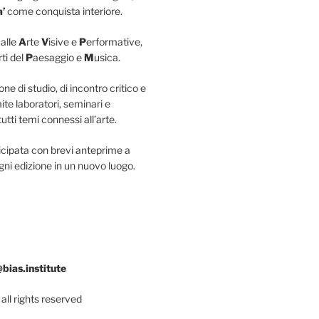
a’
come conquista interiore.
 alle
A
rte
V
isive e
P
erformative,
rti del
P
aesaggio e
M
usica.
ne di studio, di incontro critico e
ite laboratori, seminari e
tti temi connessi all’arte.
icipata con brevi anteprime a
gni edizione in un nuovo luogo.
@bias.institute
all rights reserved