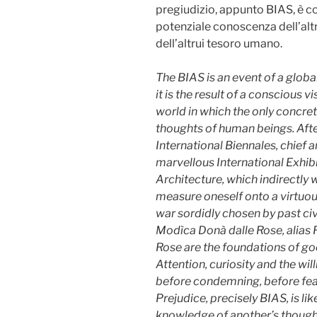
pregiudizio, appunto BIAS, è 
potenziale conoscenza dell’altru
dell’altrui tesoro umano.
The BIAS is an event of a global
it is the result of a conscious v
world in which the only concret
thoughts of human beings. Aft
International Biennales, chief
marvellous International Exhibi
Architecture, which indirectly 
measure oneself onto a virtuous 
war sordidly chosen by past civi
Modìca Donà dalle Rose, alias
Rose are the foundations of 
Attention, curiosity and the wi
before condemning, before fear
Prejudice, precisely BIAS, is lik
knowledge of another’s thought