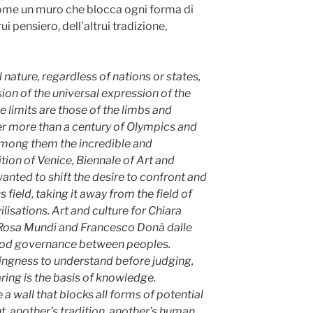
come un muro che blocca ogni forma di
i pensiero, dell’altrui tradizione,
 nature, regardless of nations or states,
ision of the universal expression of the
e limits are those of the limbs and
er more than a century of Olympics and
 among them the incredible and
tion of Venice, Biennale of Art and
wanted to shift the desire to confront and
field, taking it away from the field of
lisations. Art and culture for Chiara
 Rosa Mundi and Francesco Donà dalle
good governance between peoples.
llingness to understand before judging,
ing is the basis of knowledge.
e a wall that blocks all forms of potential
, another’s tradition, another’s human