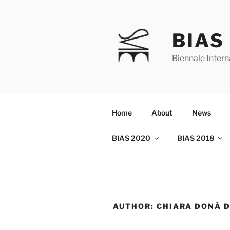
Skip
to
content
BIAS
Biennale Intern
Home
About
News
BIAS 2020
BIAS 2018
AUTHOR:
CHIARA DONÀ D